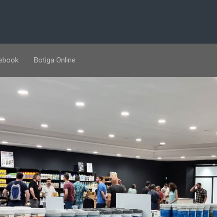
ebook
Botiga Online